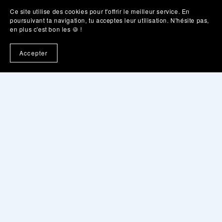
Ce site utilise des cookies pour t'offrir le meilleur service. En
poursuivant ta navigation, tu acceptes leur utilisation. N'hésite pas,
en plus c'est bon les 🍪 !
Merci Marie pour ces 2 sessions ultra complètes sur
Accepter
Notion ! Je me sens prête à quitter mes vieux
fichiers excel pour rentrer dans l'aire Notion ! Tu as
su rendre ces accompagnements très pratiques et
surtout très adaptés à mon besoin et à ma façon de
fonctionner ! Tu as à chaque fois anticiper mes
questions et tu as passé du temps à comprendre
mon univers et ma façon de fonctionner, et ça c'est
super agréable et du coup très efficace ! Encore
merci pour tout cela !
Christelle - Les Hang'ART