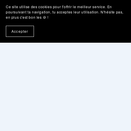
Ce site utilise des cookies pour t'offrir le meilleur service. En
poursuivant ta navigation, tu acceptes leur utilisation. N'hésite pas,
en plus c'est bon les 🍪 !
Merci Marie pour ces 2 sessions ultra complètes sur
Accepter
Notion ! Je me sens prête à quitter mes vieux
fichiers excel pour rentrer dans l'aire Notion ! Tu as
su rendre ces accompagnements très pratiques et
surtout très adaptés à mon besoin et à ma façon de
fonctionner ! Tu as à chaque fois anticiper mes
questions et tu as passé du temps à comprendre
mon univers et ma façon de fonctionner, et ça c'est
super agréable et du coup très efficace ! Encore
merci pour tout cela !
Christelle - Les Hang'ART